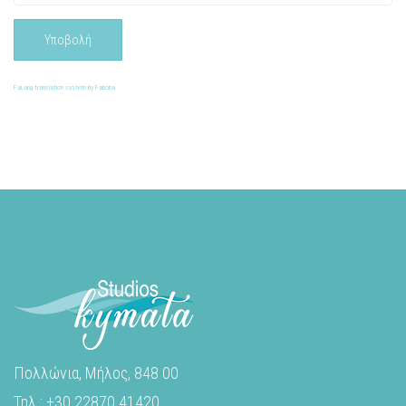
Υποβολή
FaLang translation system by Faboba
Πολλώνια, Μήλος, 848 00
Τηλ : +30 22870 41420