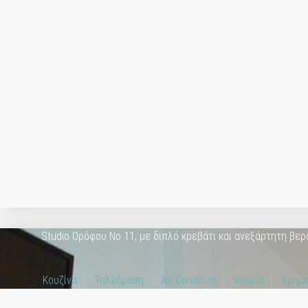
Studio Ορόφου Νο 11, με διπλό κρεβάτι και ανεξάρτητη βερ
Κουζίνα
Τηλεόραση
Air Condition
Ψυγείο
Χρημα