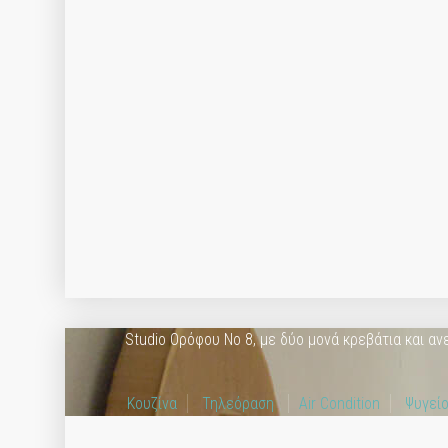
Studio Ορόφου Νο 8, με δύο μονά κρεβάτια και α
Κουζίνα
Τηλεόραση
Air Condition
Ψυγεί