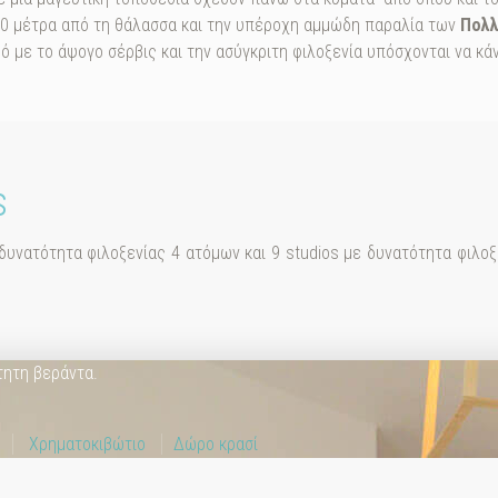
30 μέτρα από τη θάλασσα και την υπέροχη αμμώδη παραλία των
Πολ
ό με το άψογο σέρβις και την ασύγκριτη φιλοξενία υπόσχονται να κά
s
ε δυνατότητα φιλοξενίας 4 ατόμων και 9 studios με δυνατότητα φιλο
a
τητη βεράντα.
ο
Χρηματοκιβώτιο
Δώρο κρασί