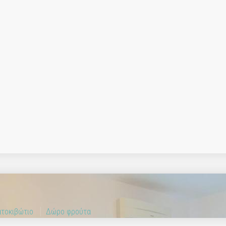
τοκιβώτιο
Δώρο φρούτα