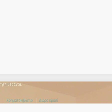
a
τητη βεράντα.
ο
Χρηματοκιβώτιο
Δώρο κρασί