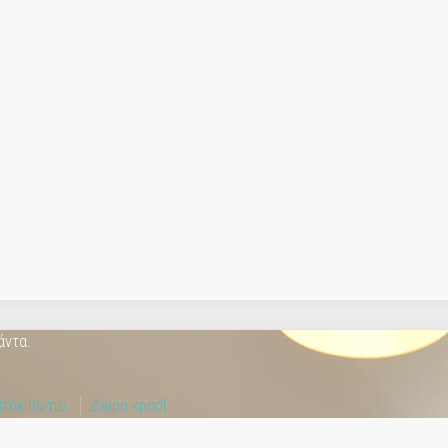
άντα.
τοκιβώτιο
Δώρο κρασί