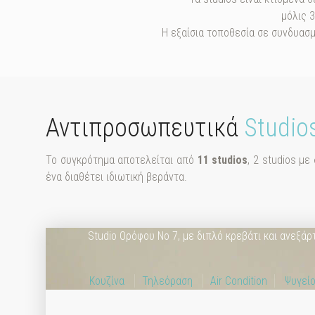
μόλις 
H εξαίσια τοποθεσία σε συνδυασμ
Αντιπροσωπευτικά
Studio
Το συγκρότημα αποτελείται από
11 studios
, 2 studios μ
ένα διαθέτει ιδιωτική βεράντα.
relax & enjoy your vacancy
Studios Kymat
Studio Ορόφου Νο 7, με διπλό κρεβάτι και ανεξάρ
Κουζίνα
Τηλεόραση
Air Condition
Ψυγεί