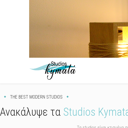
relax & enjoy your vacanc
Studios Kymat
THE BEST MODERN STUDIOS
Ανακάλυψε τα
Studios Kymat
Τα studios είναι κτισμένα