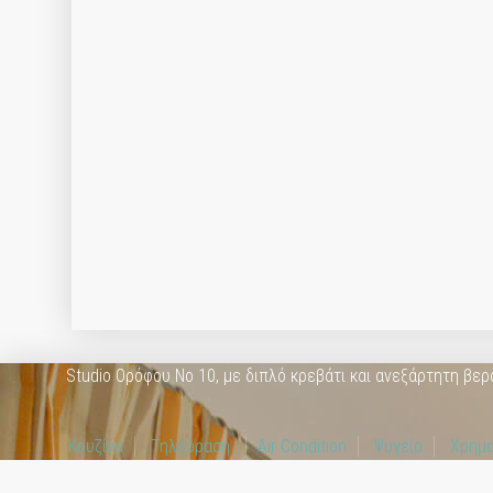
Studio Ορόφου Νο 10, με διπλό κρεβάτι και ανεξάρτητη βερ
Κουζίνα
Τηλεόραση
Air Condition
Ψυγείο
Χρημα