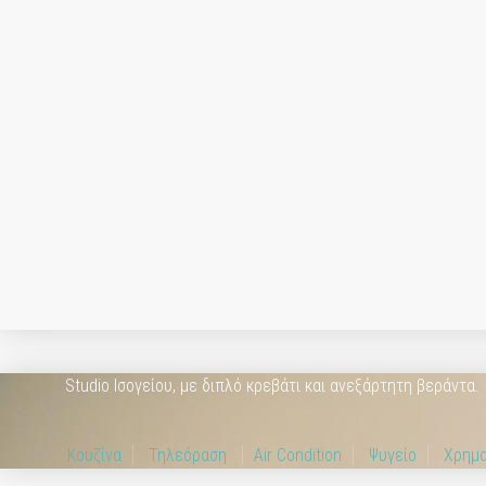
Studio Ισογείου, με διπλό κρεβάτι και ανεξάρτητη βεράντα.
Κουζίνα
Τηλεόραση
Air Condition
Ψυγείο
Χρημα