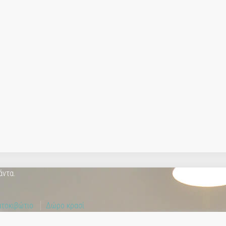
άντα.
τοκιβώτιο
Δώρο κρασί