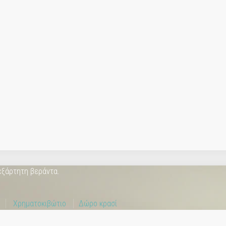
νεξάρτητη βεράντα.
ο
Χρηματοκιβώτιο
Δώρο κρασί